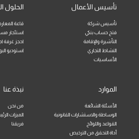
تأسيس الأعمال
الحلول ال
تأسيس شركة
قاعة المعا
فتح حساب بنكي
استئجار مسا
التأشيرة والإقامة
احجز غرفة ا
النشاط التجاري
استوديو ال
الأساسيات
الموارد
نبذة عنا
الأسئلة الشائعة
من نحن
الوساطة والاستشارات القانونية
الميزات الرئي
القواعد واللوائح
فريقنا
أداة التحقق من الترخيص