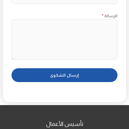
E
D
الرسالة
*
A
R
A
B
E
M
I
R
إرسال الشكوى
A
T
E
S
+
9
تأسيس الأعمال