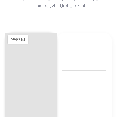
الخاصة في الإمارات العربية المتحدة.
+971 800-FCC-
FZ
00971 50 340
4421
التوقيت: 8 صباحًا -
9 مساءً
الطابق M1،