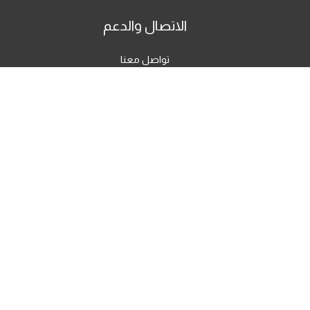
الاتصال والدعم
تواصل معنا
الشكاوي العامة
شكاوي متصاعدة
© 2026 Creative City FZ. Все права защищены.
Работает на базе Creative City FZ