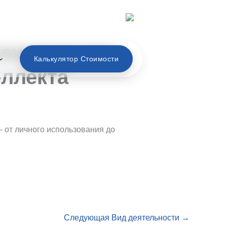
Русский
технических
Калькулятор Стоимости
еллекта
— от личного использования до
Следующая Вид деятельности
→