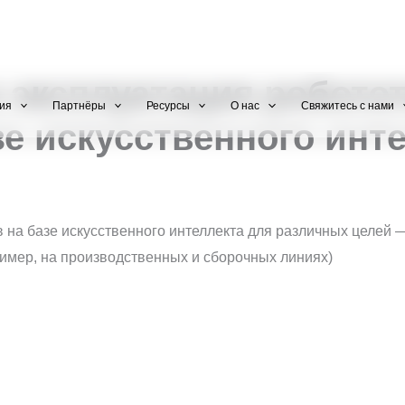
+971 800-FCC-FZ
 эксплуатация робото
ия
Партнёры
Ресурсы
О нас
Свяжитесь с нами
зе искусственного инт
 на базе искусственного интеллекта для различных целей 
имер, на производственных и сборочных линиях)