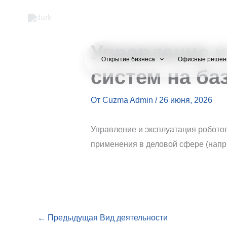
Перейти
к
содержимому
Управление и
Открытие бизнеса
Офисные решен
систем на ба
От
Cuzma Admin
/
26 июня, 2026
Управление и эксплуатация роботов
применения в деловой сфере (напр
←
Предыдущая Вид деятельности