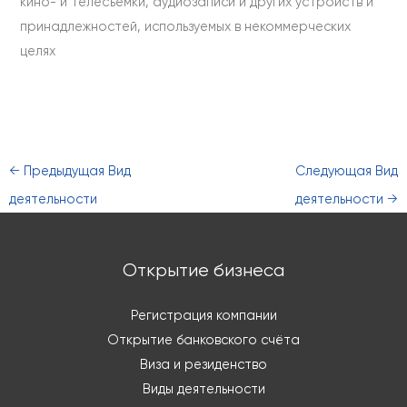
кино- и телесъемки, аудиозаписи и других устройств и
принадлежностей, используемых в некоммерческих
целях
←
Предыдущая Вид
Следующая Вид
деятельности
деятельности
→
Открытие бизнеса
Регистрация компании
Открытие банковского счёта
Виза и резиденство
Виды деятельности