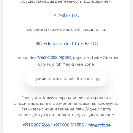
осуществлявшая деятельность под названием:
Al Adl FZ LLC
официально изменила своё название на:
BIG Education Institute FZ LLC
License No.:
19742/2025 M|CSC
, registered with Creative
City Fujairah Media Free Zone.
Причина изменения
Rebranding
Если у какой-либо стороны имеются возражения
относительно данного изменения названия, пожалуйста,
свяжитесь с нами в течение пяти (5) дней с даты
настоящего уведомления по следующим контактам:
+971 9 207 7666
/
+971 600 511 555
/
info@ccfz.ae