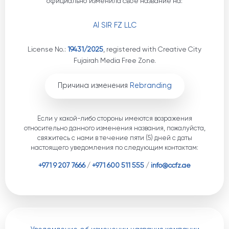
официально изменила своё название на:
Al SIR FZ LLC
License No.:
19431/2025
, registered with Creative City
Fujairah Media Free Zone.
Причина изменения
Rebranding
Если у какой-либо стороны имеются возражения
относительно данного изменения названия, пожалуйста,
свяжитесь с нами в течение пяти (5) дней с даты
настоящего уведомления по следующим контактам:
+971 9 207 7666
/
+971 600 511 555
/
info@ccfz.ae