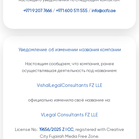
настоящего уведомления по следующим контактам:
+971 9 207 7666
/
+971 600 511 555
/
info@ccfz.ae
Уведомление об изменении названия компании
Настоящим сообщаем, что компания, ранее
осуществлявшая деятельность под названием:
VishalLegalConsultants FZ LLE
официально изменила своё название на:
VLegal Consultants FZ LLE
License No.:
19656/2025 Z I CC
, registered with Creative
City Fujairah Media Free Zone.