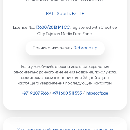
BATL Sports FZ LLE
License No.:
13600/2018 M I CC
, registered with Creative
City Fujairah Media Free Zone.
Причина изменения
Rebranding
Если у какой-либо стороны имеются возражения
относительно данного изменения названия, пожалуйста,
свяжитесь с нами в течение пяти (5) дней с даты
настоящего уведомления по следующим контактам:
+971 9 207 7666
/
+971 600 511 555
/
info@ccfz.ae
Уведомление об изменении названия компании