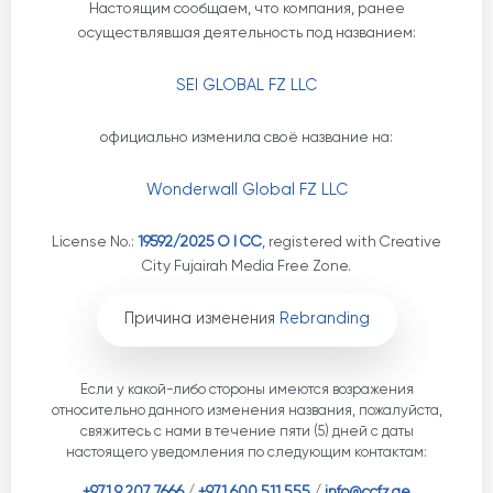
Настоящим сообщаем, что компания, ранее
осуществлявшая деятельность под названием:
SEI GLOBAL FZ LLC
официально изменила своё название на:
Wonderwall Global FZ LLC
License No.:
19592/2025 O I CC
, registered with Creative
City Fujairah Media Free Zone.
Причина изменения
Rebranding
Если у какой-либо стороны имеются возражения
относительно данного изменения названия, пожалуйста,
свяжитесь с нами в течение пяти (5) дней с даты
настоящего уведомления по следующим контактам:
+971 9 207 7666
/
+971 600 511 555
/
info@ccfz.ae