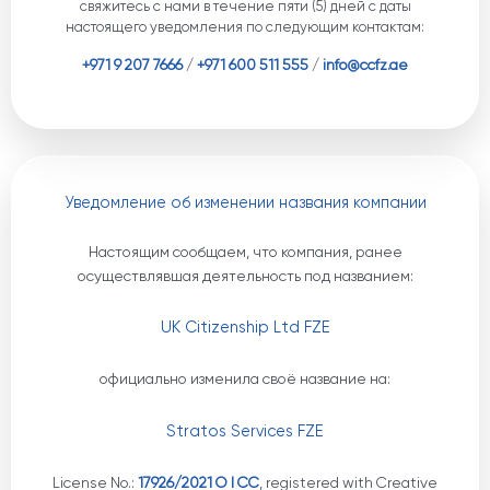
свяжитесь с нами в течение пяти (5) дней с даты
настоящего уведомления по следующим контактам:
+971 9 207 7666
/
+971 600 511 555
/
info@ccfz.ae
Уведомление об изменении названия компании
Настоящим сообщаем, что компания, ранее
осуществлявшая деятельность под названием:
UK Citizenship Ltd FZE
официально изменила своё название на:
Stratos Services FZE
License No.:
17926/2021 O I CC
, registered with Creative