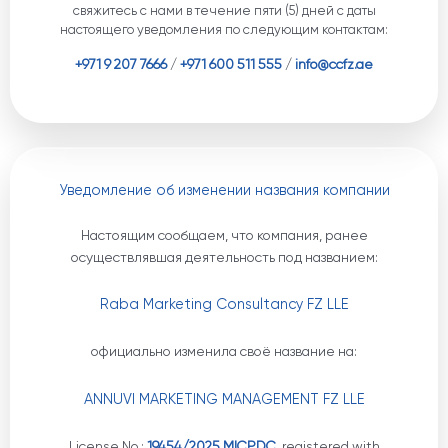
свяжитесь с нами в течение пяти (5) дней с даты
настоящего уведомления по следующим контактам:
+971 9 207 7666
/
+971 600 511 555
/
info@ccfz.ae
Уведомление об изменении названия компании
Настоящим сообщаем, что компания, ранее
осуществлявшая деятельность под названием:
Raba Marketing Consultancy FZ LLE
официально изменила своё название на:
ANNUVI MARKETING MANAGEMENT FZ LLE
License No.:
19454/2025 M|CPDC
, registered with