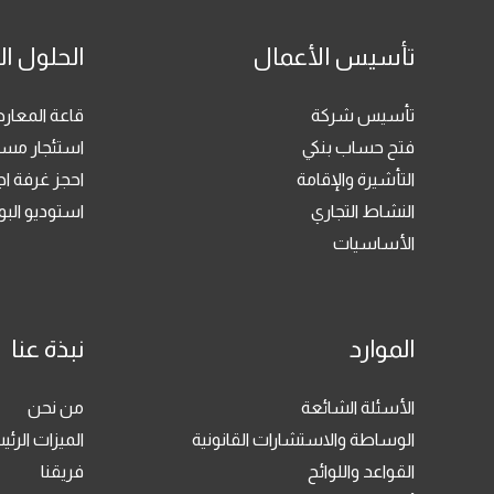
تأسيس الأعمال
الحلول ال
تأسيس شركة
قاعة المعا
فتح حساب بنكي
استئجار مسا
التأشيرة والإقامة
احجز غرفة ا
النشاط التجاري
استوديو ال
الأساسيات
الموارد
نبذة عنا
الأسئلة الشائعة
من نحن
الوساطة والاستشارات القانونية
الميزات الرئي
القواعد واللوائح
فريقنا