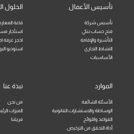
تأسيس الأعمال
الحلول ال
تأسيس شركة
قاعة المعا
فتح حساب بنكي
استئجار مسا
التأشيرة والإقامة
احجز غرفة ا
النشاط التجاري
استوديو ال
الأساسيات
الموارد
نبذة عنا
الأسئلة الشائعة
من نحن
الوساطة والاستشارات القانونية
الميزات الرئي
القواعد واللوائح
فريقنا
أداة التحقق من الترخيص