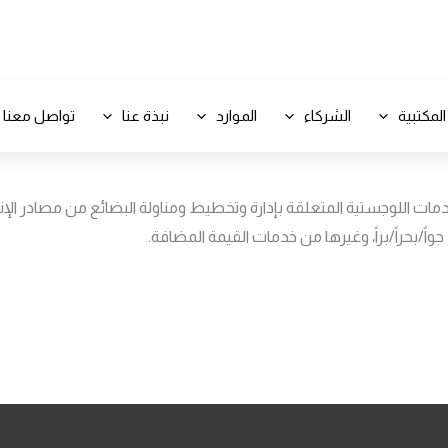
+971 800-FCC-FZ
المكتبية
الشركاء
الموارد
نبذة عنا
تواصل معنا
 اللوجستية المتعلقة بإدارة وتخطيط ومناولة البضائع من مصادر الإنت
اً/بحراً/براً، وغيرها من خدمات القيمة المضافة.