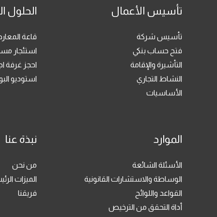
تأسيس الأعمال
الحلول ال
تأسيس شركة
قاعة المعا
فتح حساب بنكي
استئجار مسا
التأشيرة والإقامة
احجز غرفة ا
النشاط التجاري
استوديو ال
الأساسيات
الموارد
نبذة عنا
الأسئلة الشائعة
من نحن
الوساطة والاستشارات القانونية
الميزات الرئي
القواعد واللوائح
فريقنا
أداة التحقق من الترخيص