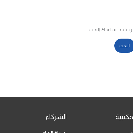
. ربما قد يساعدك البحث.
مكتبية
الشركاء
رض
شريك القناة