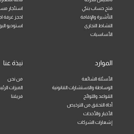
فتح حساب بنكي
استئجار مسا
التأشيرة والإقامة
احجز غرفة ا
النشاط التجاري
استوديو ال
الأساسيات
الموارد
نبذة عنا
الأسئلة الشائعة
من نحن
الوساطة والاستشارات القانونية
الميزات الرئي
القواعد واللوائح
فريقنا
أداة التحقق من الترخيص
الأخبار والأحداث
إشعارات الشركات