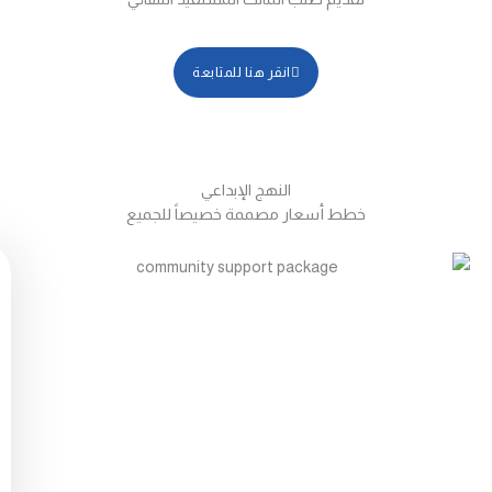
انقر هنا للمتابعة
النهج الإبداعي
خطط أسعار مصممة خصيصاً للجميع
ب
ا
ق
ة
د
ع
م
ا
ل
م
ج