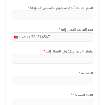
N
اسم المالك (الذي سيقوم بتأسيس الشركة)
*
I
T
E
D
رقم الهاتف المحال إليه
*
A
+971
U
R
N
A
عنوان البريد الإلكتروني المحال إليه
*
I
B
T
E
E
M
D
I
الجنسية
*
A
R
R
A
A
T
اللغة المفضلة
*
B
E
E
S