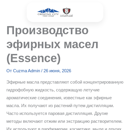
Перейти
к
содержимому
Производство
эфирных масел
(Essence)
От
Cuzma Admin
/
26 июня, 2026
Эфирные масла представляют собой концентрированную
гидрофобную жидкость, содержащую летучие
ароматические соединения, известные как эфирные
масла. Их получают из растений путем дистилляции.
Часто используется паровая дистилляция. Другие
методы включают отжим или экстракцию растворителем.
Их используют в парфюмерии, косметике, мыле и других