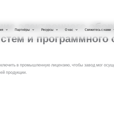
+971 800-FCC-FZ
ие электронного обор
ия
Партнёры
Ресурсы
О нас
Свяжитесь с нами
истем и программного
включить в промышленную лицензию, чтобы завод мог осущ
ей продукции.