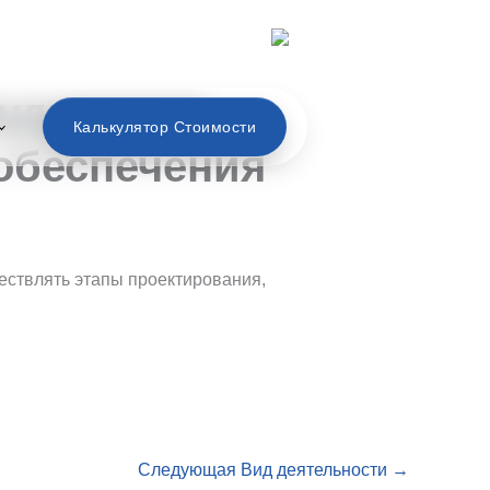
Русский
удования,
Калькулятор Стоимости
 обеспечения
ествлять этапы проектирования,
Следующая Вид деятельности
→