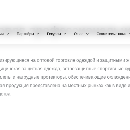
+971 800-FCC-FZ
говля профессиональн
ия
Партнёры
Ресурсы
О нас
Свяжитесь с нами
изирующиеся на оптовой торговле одеждой и защитными ж
едицинская защитная одежда, ветрозащитные спортивные ку
илеты и нагрудные протекторы, обеспечивающие охлаждение
ная продукция представлена на местных рынках как в виде и
ства.