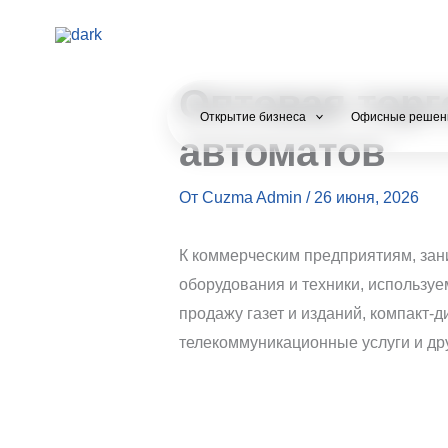
Перейти
к
содержимому
Оптовая торг
Открытие бизнеса
Офисные решен
автоматов
От
Cuzma Admin
/
26 июня, 2026
К коммерческим предприятиям, за
оборудования и техники, используе
продажу газет и изданий, компакт-д
телекоммуникационные услуги и др