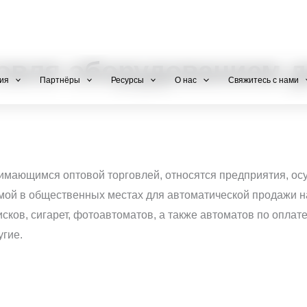
+971 800-FCC-FZ
овля оборудованием д
ия
Партнёры
Ресурсы
О нас
Свяжитесь с нами
нимающимся оптовой торговлей, относятся предприятия, о
мой в общественных местах для автоматической продажи нап
исков, сигарет, фотоавтоматов, а также автоматов по оплате
угие.