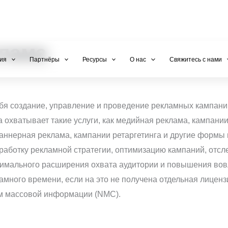
+971 800-FCC-FZ
клама
ия
Партнёры
Ресурсы
О нас
Свяжитесь с нами
ебя создание, управление и проведение рекламных кампани
охватывает такие услуги, как медийная реклама, кампании 
баннерная реклама, кампании ретаргетинга и другие форм
зработку рекламной стратегии, оптимизацию кампаний, отс
ксимального расширения охвата аудитории и повышения вов
ламного времени, если на это не получена отдельная лиценз
ам массовой информации (NMC).