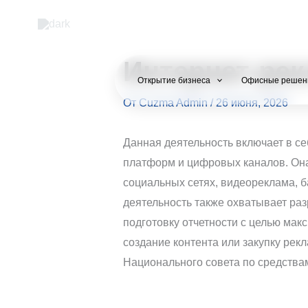
Перейти
к
содержимому
Интернет-ре
Открытие бизнеса
Офисные решен
От
Cuzma Admin
/
26 июня, 2026
Данная деятельность включает в с
платформ и цифровых каналов. Она 
социальных сетях, видеореклама, 
деятельность также охватывает ра
подготовку отчетности с целью ма
создание контента или закупку рек
Национального совета по средств