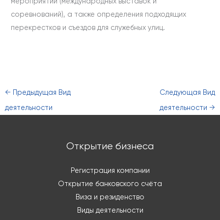
мероприятий (международных выставок и
соревнований), а также определения подходящих
перекрестков и съездов для служебных улиц.
←
Предыдущая Вид
Следующая Вид
деятельности
деятельности
→
Открытие бизнеса
Регистрация компании
Открытие банковского счёта
Виза и резиденство
Виды деятельности