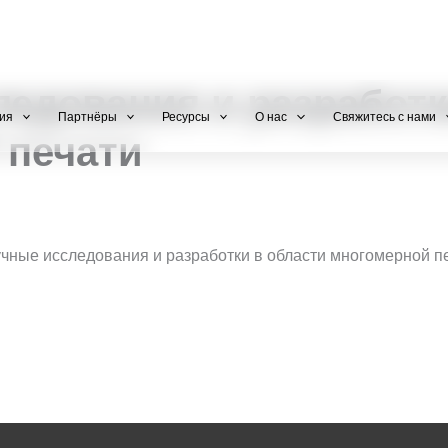
+971 800-FCC-FZ
едования и разработк
ия
Партнёры
Ресурсы
О нас
Свяжитесь с нами
 печати
учные исследования и разработки в области многомерной п