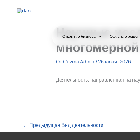
Перейти
к
содержимому
Научные иссл
Открытие бизнеса
Офисные решен
многомерной
От
Cuzma Admin
/
26 июня, 2026
Деятельность, направленная на на
←
Предыдущая Вид деятельности