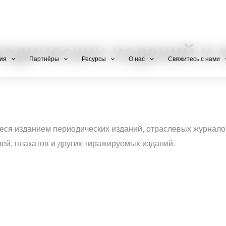
+971 800-FCC-FZ
одических изданий и 
ия
Партнёры
Ресурсы
О нас
Свяжитесь с нами
ся изданием периодических изданий, отраслевых журнало
рей, плакатов и других тиражируемых изданий.