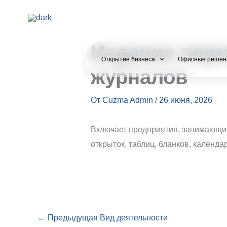
Перейти
к
содержимому
Издание пери
Открытие бизнеса
Офисные решен
журналов
От
Cuzma Admin
/
26 июня, 2026
Включает предприятия, занимающие
открыток, таблиц, бланков, календа
←
Предыдущая Вид деятельности