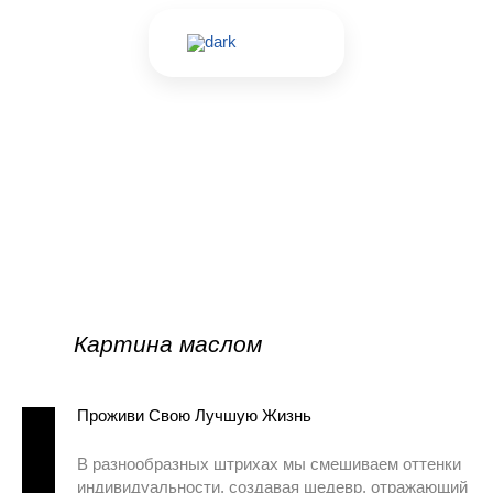
Перейти
к
содержимому
Картина маслом
Проживи Свою Лучшую Жизнь
В разнообразных штрихах мы смешиваем оттенки
индивидуальности, создавая шедевр, отражающий