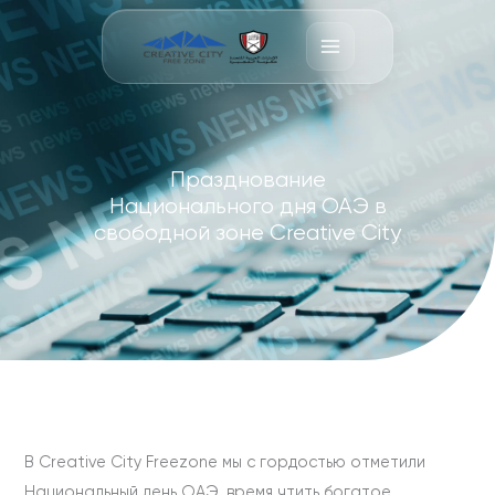
Перейти
к
содержимому
Празднование
Национального дня ОАЭ в
свободной зоне Creative City
В Creative City Freezone мы с гордостью отметили
Национальный день ОАЭ, время чтить богатое