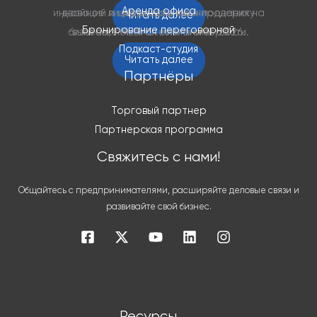
Аренда офиса
инноваций и цифрового планирования на
двойное лицензирование и поддержку
Читать далее
Бронирование переговорной
бизнеса, помогая компаниям расти.
выставке MENAStevieAwards 2026.
Подкаст-студия
Читать далее
Читать далее
Партнёры
Торговый партнер
Партнерская программа
Свяжитесь с нами!
Общайтесь с предпринимателями, расширяйте деловые связи и
развивайте свой бизнес.
Ресурсы