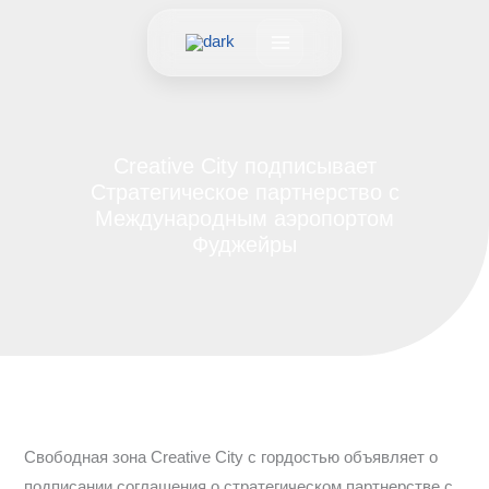
Перейти
к
содержимому
Creative City подписывает
Стратегическое партнерство с
Международным аэропортом
Фуджейры
Свободная зона Creative City с гордостью объявляет о
подписании соглашения о стратегическом партнерстве с