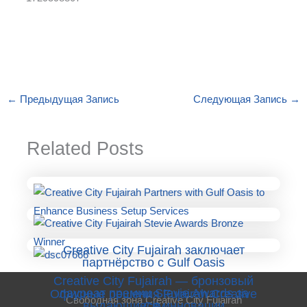
←
Предыдущая Запись
Следующая Запись
→
Related Posts
Creative City Fujairah заключает
партнёрство с Gulf Oasis
Creative City Fujairah — бронзовый
лауреат премии Stevie Awards за
Офисные решения Fujairah Creative
Свободная зона Creative City Fujairah
выдающиеся инновации
City