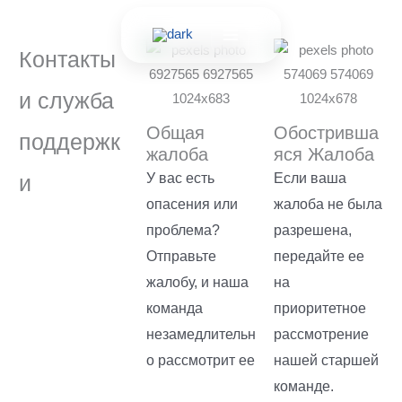
Перейти
к
Контакты
содержимому
и служба
Общая
Обостривша
поддержк
жалоба
яся Жалоба
и
У вас есть
Если ваша
опасения или
жалоба не была
проблема?
разрешена,
Отправьте
передайте ее
жалобу, и наша
на
команда
приоритетное
незамедлительн
рассмотрение
о рассмотрит ее
нашей старшей
команде.