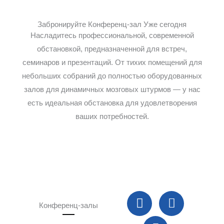
Забронируйте Конференц-зал Уже сегодня
Насладитесь профессиональной, современной
обстановкой, предназначенной для встреч,
семинаров и презентаций. От тихих помещений для
небольших собраний до полностью оборудованных
залов для динамичных мозговых штурмов — у нас
есть идеальная обстановка для удовлетворения
ваших потребностей.
P
W
E
Конференц-залы
h
h
n
l
a
v