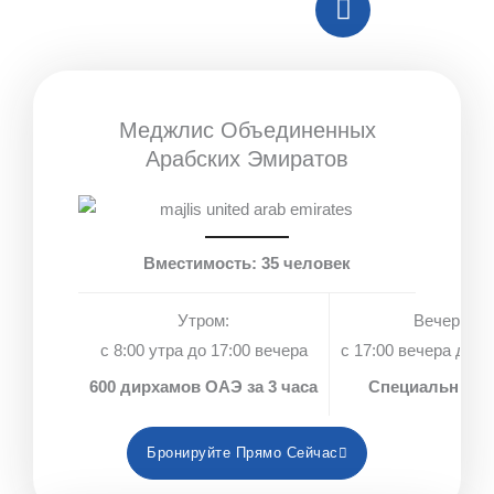
i
t
e
g
s
l
h
a
o
t
p
p
-
p
e
Меджлис Объединенных
p
Арабских Эмиратов
h
o
n
e
Вместимость: 35 человек
-
c
Утром:
Вечером:
a
с 8:00 утра до 17:00 вечера
с 17:00 вечера до 1
l
600 дирхамов ОАЭ за 3 часа
Специальные 
l
Бронируйте Прямо Сейчас