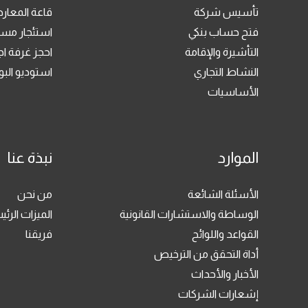
تأسيس شركة
قاعة المعا
فتح حساب بنكي
استئجار مسا
التأشيرة والإقامة
احجز غرفة ا
النشاط التجاري
استوديو ال
الأساسيات
الموارد
نبذة عنا
الأسئلة الشائعة
من نحن
الوساطة والاستشارات القانونية
الميزات الرئي
القواعد واللوائح
فريقنا
أداة التحقق من الترخيص
الأخبار والأحداث
إشعارات الشركات