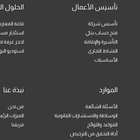
تأسيس الأعمال
الحلول ال
تأسيس شركة
قاعة المعا
فتح حساب بنكي
استئجار مسا
التأشيرة والإقامة
احجز غرفة ا
النشاط التجاري
استوديو ال
الأساسيات
الموارد
نبذة عنا
الأسئلة الشائعة
من نحن
الوساطة والاستشارات القانونية
الميزات الرئي
القواعد واللوائح
فريقنا
أداة التحقق من الترخيص