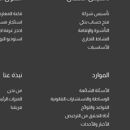
تأسيس شركة
قاعة المعا
فتح حساب بنكي
استئجار مسا
التأشيرة والإقامة
احجز غرفة ا
النشاط التجاري
استوديو ال
الأساسيات
الموارد
نبذة عنا
الأسئلة الشائعة
من نحن
الوساطة والاستشارات القانونية
الميزات الرئي
القواعد واللوائح
فريقنا
أداة التحقق من الترخيص
الأخبار والأحداث