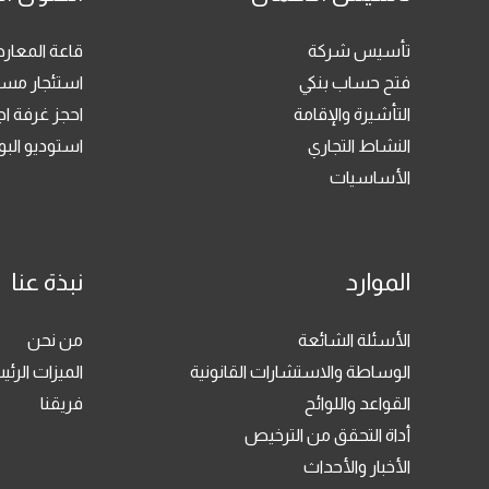
تأسيس شركة
قاعة المعا
فتح حساب بنكي
استئجار مسا
التأشيرة والإقامة
احجز غرفة ا
النشاط التجاري
استوديو ال
الأساسيات
الموارد
نبذة عنا
الأسئلة الشائعة
من نحن
الوساطة والاستشارات القانونية
الميزات الرئي
القواعد واللوائح
فريقنا
أداة التحقق من الترخيص
الأخبار والأحداث