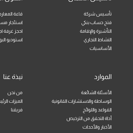
تأسيس شركة
قاعة المعا
فتح حساب بنكي
استئجار مسا
التأشيرة والإقامة
احجز غرفة ا
النشاط التجاري
استوديو ال
الأساسيات
الموارد
نبذة عنا
الأسئلة الشائعة
من نحن
الوساطة والاستشارات القانونية
الميزات الرئي
القواعد واللوائح
فريقنا
أداة التحقق من الترخيص
الأخبار والأحداث