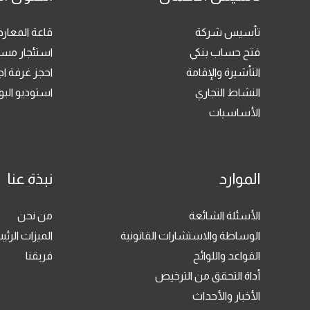
تأسيس شركة
قاعة المعا
فتح حساب بنكي
استئجار مسا
التأشيرة والإقامة
احجز غرفة ا
النشاط التجاري
استوديو ال
الأساسيات
الموارد
نبذة عنا
الأسئلة الشائعة
من نحن
الوساطة والاستشارات القانونية
الميزات الرئي
القواعد واللوائح
فريقنا
أداة التحقق من الترخيص
الأخبار والأحداث